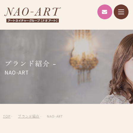
NAO-A
ブランド紹介
NAO-ART
Alicia lulu
ブランド紹介 -
RIS
NAO-ART
ヘッドスパ
AIシミュレーション
店舗案内
TOP
ブランド紹介
NAO-ART
企業情報