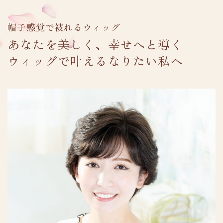
帽子感覚で被れるウィッグ
採用情報
あなたを美しく、幸せへと導く
ウィッグで叶えるなりたい私へ
プライバシーポリシー
TEL.0120-287-738
受付時間 10:00-18:00 [ 土・日除く ]