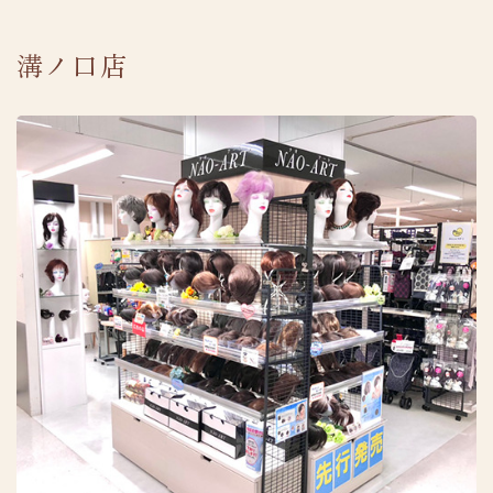
溝ノ口店
採用情報
プライバシーポリシー
TEL.0120-287-738
受付時間 10:00-18:00 [ 土・日除く ]