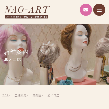
NAO-A
ブランド紹介
NAO-ART
Alicia lulu
店舗案内 -
RIS
溝ノ口店
ヘッドスパ
AIシミュレーション
店舗案内
TOP
店舗案内
首都圏
溝ノ口店
企業情報