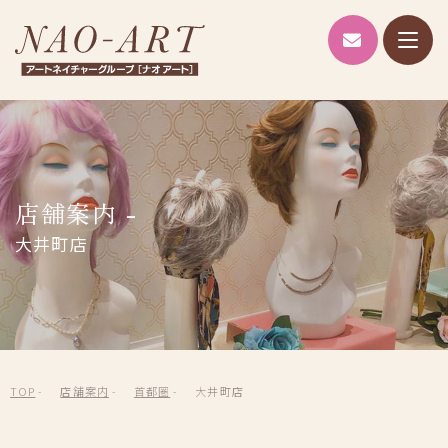
NAO-A
ブランド紹介
NAO-ART
Alicia lulu
店舗案内 -
RIS
大井町店
ヘッドスパ
AIシミュレーション
店舗案内
TOP
店舗案内
首都圏
大井町店
企業情報