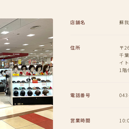
店舗名
蘇
住所
〒26
千葉
イ
1階
電話番号
043
営業時間
10: