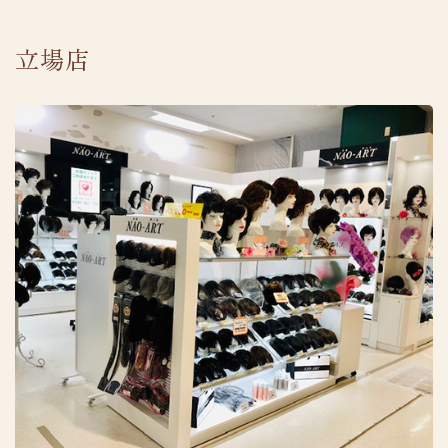
立場店
採用情報
プライバシーポリシー
TEL.0120-287-738
受付時間 10:00-18:00 [ 土・日除く ]