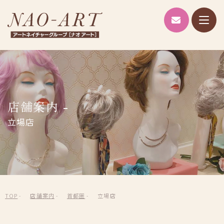
NAO-A
ブランド紹介
NAO-ART
Alicia lulu
店舗案内 -
RIS
立場店
ヘッドスパ
AIシミュレーション
店舗案内
TOP
店舗案内
首都圏
立場店
企業情報