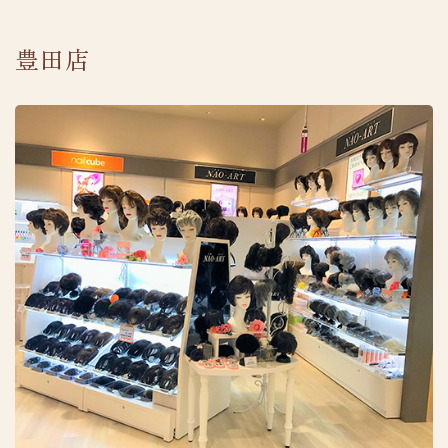
豊田店
採用情報
プライバシーポリシー
TEL.0120-287-738
受付時間 10:00-18:00 [ 土・日除く ]