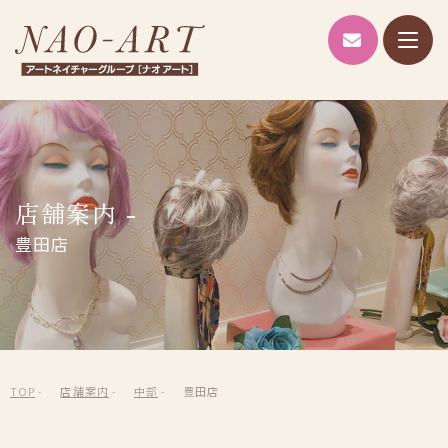
NAO-A
ブランド紹介
NAO-ART
Alicia lulu
店舗案内 -
RIS
豊田店
ヘッドスパ
AIシミュレーション
店舗案内
TOP
店舗案内
中部
豊田店
企業情報